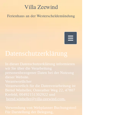
Villa Zeewind
Ferienhaus an der Westerscheldemündung
Datenschutzerklärung
In dieser Datenschutzerklärung informieren
wir Sie über die Verarbeitung
personenbezogener Daten bei der Nutzung
dieser Website.
Verantwortlicher
Verantwortlich für die Datenverarbeitung ist
Bernd Winheller, Osterather Weg 22, 47807
Krefeld, 00492151302922 und
bernd.winheller@villa-zeewind.com.
Verwendung von Webplanner Buchungstool
Für Darstellung der Belegung,